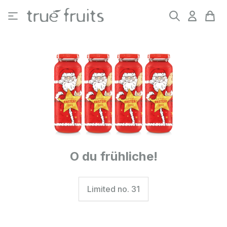
Zum Hauptinhalt springen
O du frühliche!
Limited no. 31