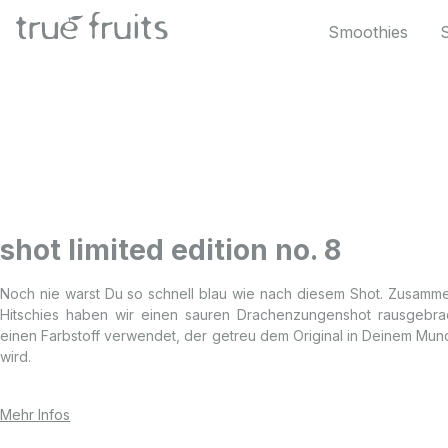
 Hauptinhalt springen
Zur Suche springen
Zur Hauptnavigation springen
Smoothies
shot limited edition no. 8
Noch nie warst Du so schnell blau wie nach diesem Shot. Zusamm
Hitschies haben wir einen sauren Drachenzungenshot rausgebrac
einen Farbstoff verwendet, der getreu dem Original in Deinem Mun
wird.
Mehr Infos