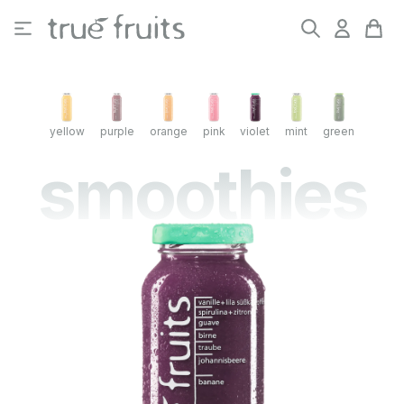
Zum Hauptinhalt springen
yellow
purple
orange
pink
violet
mint
green
smoothies
Bildergalerie überspringen