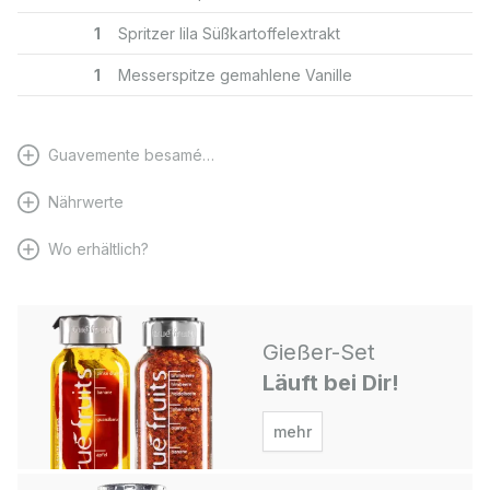
1
Spritzer lila Süßkartoffelextrakt
1
Messerspitze gemahlene Vanille
Guavemente besamé…
Nährwerte
Wo erhältlich?
Gießer-Set
Läuft bei Dir!
mehr