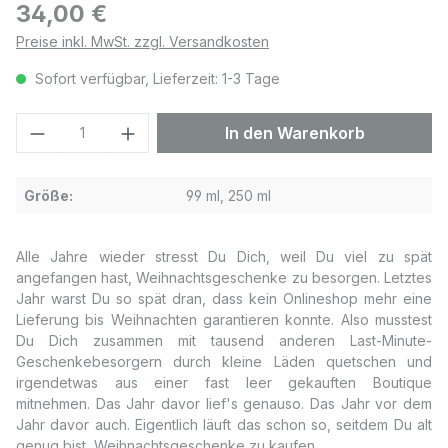
Regulärer Preis:
34,00 €
Preise inkl. MwSt. zzgl. Versandkosten
Sofort verfügbar, Lieferzeit: 1-3 Tage
Produkt Anzahl: Gib den gewünschten We
In den Warenkorb
Größe:
99 ml, 250 ml
Alle Jahre wieder stresst Du Dich, weil Du viel zu spät
angefangen hast, Weihnachtsgeschenke zu besorgen. Letztes
Jahr warst Du so spät dran, dass kein Onlineshop mehr eine
Lieferung bis Weihnachten garantieren konnte. Also musstest
Du Dich zusammen mit tausend anderen Last-Minute-
Geschenkebesorgern durch kleine Läden quetschen und
irgendetwas aus einer fast leer gekauften Boutique
mitnehmen. Das Jahr davor lief's genauso. Das Jahr vor dem
Jahr davor auch. Eigentlich läuft das schon so, seitdem Du alt
genug bist, Weihnachtsgeschenke zu kaufen.